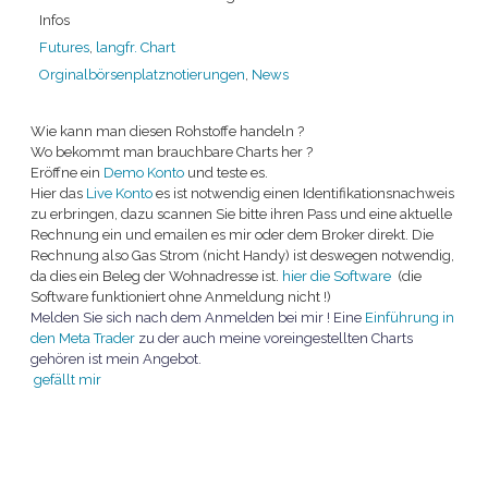
Infos
Futures
,
langfr. Chart
Orginalbörsenplatznotierungen
,
News
Wie kann man diesen Rohstoffe handeln ?
Wo bekommt man brauchbare Charts her ?
Eröffne ein
Demo Konto
und teste es.
Hier das
Live
Konto
es ist notwendig einen Identifikationsnachweis
zu erbringen, dazu scannen Sie bitte ihren Pass und eine aktuelle
Rechnung ein und emailen es mir oder dem Broker direkt. Die
Rechnung also Gas Strom (nicht Handy) ist deswegen notwendig,
da dies ein Beleg der Wohnadresse ist.
hier die
Software
(die
Software
funktioniert ohne Anmeldung nicht !)
Melden Sie sich nach dem Anmelden bei mir ! Eine
Einführung in
den Meta Trader
zu der auch meine voreingestellten Charts
gehören ist mein Angebot.
gefällt mir