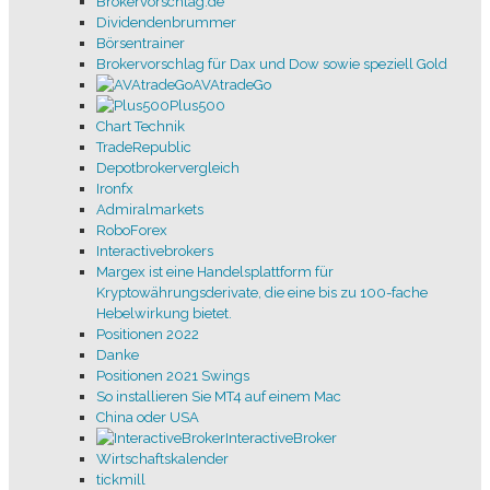
Brokervorschlag.de
Volumen und
Dividendenbrummer
Mittelkurs berechnen
Börsentrainer
Börse / Investment / Charttechnik
Brokervorschlag für Dax und Dow sowie speziell Gold
MT4/5 Tips und Tricks
AVAtradeGo
Russell2000
Plus500
Danke-slm
Chart Technik
JustTrade
TradeRepublic
Discord
Depotbrokervergleich
Risikohinweis
Ironfx
Impressum / AGBs
Admiralmarkets
Kontakt usw.
RoboForex
Den Dax mit
Interactivebrokers
Daxswings.com schlagen.
Margex ist eine Handelsplattform für
Dax Gewichtung, Segmente
Kryptowährungsderivate, die eine bis zu 100-fache
Kostenvergleich
Hebelwirkung bietet.
Rohstoff Brokervorschlag
Positionen 2022
Crude Oil, WTI und Brent
Danke
Weizen - WHEAT
Positionen 2021 Swings
Zucker, Sugar No 11
So installieren Sie MT4 auf einem Mac
Baumwolle
China oder USA
Gold, Silber, Platinum, Palladium und Kupfer
InteractiveBroker
Wirtschaftskalender
Bitcoin
tickmill
Software