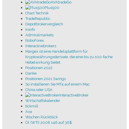
AVAtradeGo
Plus500
Brokervorschlag sich aufs Handeln konzentrieren
Chart Technik
Volumen und
TradeRepublic
Mittelkurs berechnen
Depotbrokervergleich
Börse / Investment / Charttechnik
Ironfx
MT4/5 Tips und Tricks
Admiralmarkets
Russell2000
RoboForex
Danke-slm
Interactivebrokers
JustTrade
Margex ist eine Handelsplattform für
Discord
Kryptowährungsderivate, die eine bis zu 100-fache
Risikohinweis
Hebelwirkung bietet.
Impressum / AGBs
Positionen 2022
Kontakt usw.
Danke
Den Dax mit
Positionen 2021 Swings
Daxswings.com schlagen.
So installieren Sie MT4 auf einem Mac
Dax Gewichtung, Segmente
China oder USA
Kostenvergleich
InteractiveBroker
Rohstoff Brokervorschlag
Wirtschaftskalender
Bitcoin
tickmill
Software
Ava
Chart-technik usw.
Wochen Rückblick
Stopp Loss Manager
Öl (WTI) 2008 146 auf 36$
Multi Positions Manager
Tipps und Ratschläge für den Börsenhandel