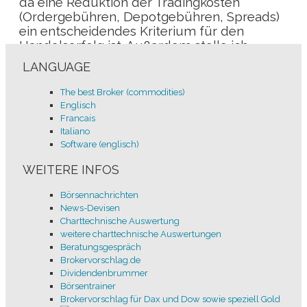
da eine Reduktion der Tradingkosten
(Ordergebühren, Depotgebühren, Spreads)
ein entscheidendes Kriterium für den
Handelserfolg ist. Außerdem stelle ich
Handelsüberlegungen, sowie ein Coaching
LANGUAGE
zur Verfügung, mit dem Ziel,
charttechnische Signale zu erkennen und
The best Broker (commodities)
mit der Zeit ein erfolgreiches eigenes
Englisch
Handelssystem zu entwickeln.
Francais
Die
Chart-Technik
stellt die Basis dar, diese
Italiano
Technik ist erlernbar und ich bin gerne
Software (englisch)
bereit, Hilfestellung zu geben.
WEITERE INFOS
Börsennachrichten
News-Devisen
Melde dich bei mir
hier
oder
hier
e-
Charttechnische Auswertung
Mailformular.
weitere charttechnische Auswertungen
Beratungsgespräch
MSCI Brazil ETF
Brokervorschlag.de
Dividendenbrummer
Zurück
Börsentrainer
Weiter
Brokervorschlag für Dax und Dow sowie speziell Gold