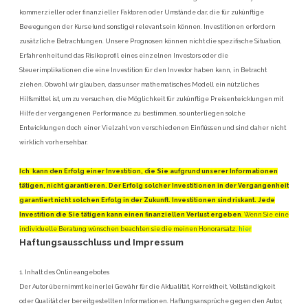
kommerzieller oder finanzieller Faktoren oder Umstände dar, die für zukünftige
Bewegungen der Kurse (und sonstige) relevant sein können. Investitionen erfordern
zusätzliche Betrachtungen. Unsere Prognosen können nicht die spezifische Situation,
Erfahrenheit und das Risikoprofil eines einzelnen Investors oder die
Steuerimplikationen die eine Investition für den Investor haben kann, in Betracht
ziehen. Obwohl wir glauben, dass unser mathematisches Modell ein nützliches
Hilfsmittel ist, um zu versuchen, die Möglichkeit für zukünftige Preisentwicklungen mit
Hilfe der vergangenen
Performance
zu bestimmen, so unterliegen solche
Entwicklungen doch einer Vielzahl von verschiedenen Einflüssen und sind daher nicht
wirklich vorhersehbar.
Ich kann den Erfolg einer Investition, die Sie aufgrund unserer Informationen
tätigen, nicht garantieren. Der Erfolg solcher Investitionen in der Vergangenheit
garantiert nicht solchen Erfolg in der Zukunft. Investitionen sind riskant. Jede
Investition die Sie tätigen kann einen finanziellen Verlust ergeben
. Wenn Sie eine
individuelle Beratung wünschen beachten sie die meinen Honorarsatz.
hier
Haftungsausschluss und Impressum
1. Inhalt des Onlineangebotes
Der Autor übernimmt keinerlei Gewähr für die Aktualität, Korrektheit, Vollständigkeit
oder Qualität der bereitgestellten Informationen. Haftungsansprüche gegen den Autor,