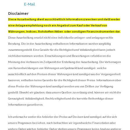
E-Mail
Disclaimer
Diese Ausarbeitung dient ausschließlich Informationszwecken und stellt weder
eine Anlageempfehlung noch ein Angebot zum Kauf oder Verkauf von
Währungen, Indices, Rohstoffen Aktien oder sonstigen Finanzinstrumenten dar.
Diese Ausarbeitung ersetzt nicht eine individuelle anleger- und anlagegerechte
Beratung. Die in der Ausarbeitung enthaltenen Informationen wurden sorgfältig
zusammengestellt. Eine Gewähr für die Richtigkeit und Vollständigkeit kann jedoch
nicht übernommen werden. Einschätzungen und Bewertungen reflektieren die
Meinung des Verfassers im Zeitpunkt der Erstellung der Ausarbeitung. Die Vorhersagen
von Kursentwicklungen von Währungen am Spotmarkt (und sonstige) , welche
ausschließlich auf den Preisen dieser Währungen (und sonstige) aus der Vergangenheit
basieren, enthalten keine Garantie für die Richtigkeit dieser Preise. Informationen über
diese Preise der Währungen (und sonstige) werden uns von Dritten zur Verfügung
gestellt. Obwohl wir glauben, dass unsere Quellen zuverlässig sind, können wir nicht die
Genauigkeit, Vollständigkeit, Rechtzeitigkeit und die korrekte Reihenfolge dieser
Informationen garantieren.
Ich untersuche weder die Anbieter der Preise auf Devisen (und sonstige), auf die sich
unsere Prognosen beziehen, noch betrachten wir irgendwelche Finanzdaten oder
andere Daten solcher Anbieter. Daher stellen unsere Prognosen keine Analyse anderer