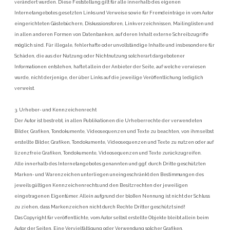
verändert wurden. Diese Feststellung gilt für alle innerhalb des eigenen
Internetangebotes gesetzten Links und Verweise sowie für Fremdeinträge in vom Autor
eingerichteten Gästebüchern, Diskussionsforen, Linkverzeichnissen, Mailinglisten und
in allen anderen Formen von Datenbanken, auf deren Inhalt externe Schreibzugriffe
möglich sind. Für illegale, fehlerhafte oder unvollständige Inhalte und insbesondere für
Schäden, die aus der Nutzung oder Nichtnutzung solcherart dargebotener
Informationen entstehen, haftet allein der Anbieter der Seite, auf welche verwiesen
wurde, nicht derjenige, der über Links auf die jeweilige Veröffentlichung lediglich
verweist.
3. Urheber- und Kennzeichenrecht
Der Autor ist bestrebt, in allen Publikationen die Urheberrechte der verwendeten
Bilder, Grafiken, Tondokumente, Videosequenzen und Texte zu beachten, von ihm selbst
erstellte Bilder, Grafiken, Tondokumente, Videosequenzen und Texte zu nutzen oder auf
lizenzfreie Grafiken, Tondokumente, Videosequenzen und Texte zurückzugreifen.
Alle innerhalb des Internetangebotes genannten und ggf. durch Dritte geschützten
Marken- und Warenzeichen unterliegen uneingeschränkt den Bestimmungen des
jeweils gültigen Kennzeichenrechts und den Besitzrechten der jeweiligen
eingetragenen Eigentümer. Allein aufgrund der bloßen Nennung ist nicht der Schluss
zu ziehen, dass Markenzeichen nicht durch Rechte Dritter geschützt sind!
Das Copyright für veröffentlichte, vom Autor selbst erstellte Objekte bleibt allein beim
Autor der Seiten. Eine Vervielfältigung oder Verwendung solcher Grafiken,