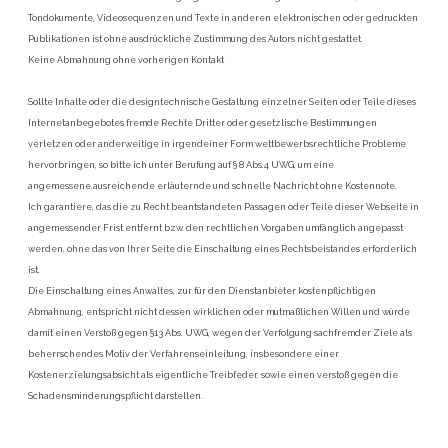
Tondokumente, Videosequenzen und Texte in anderen elektronischen oder gedruckten
Publikationen ist ohne ausdrückliche Zustimmung des Autors nicht gestattet.
Keine Abmahnung ohne vorherigen Kontakt
Sollte Inhalte oder die designtechnische Gestaltung einzelner Seiten oder Teile dieses
Internetanbegebotes fremde Rechte Dritter oder gesetzlische Bestimmungen
verletzen oder anderweitige in irgendeiner Form wettbewerbsrechtliche Probleme
hervorbringen, so bitte ich unter Berufung auf § 8 Abs.4 UWG, um eine
angemessene,ausreichende erläuternde und schnelle Nachricht ohne Kostennote.
Ich garantiere, das die zu Recht beantstandeten Passagen oder Teile dieser Webseite in
angemessender Frist entfernt bzw. den rechtlichen Vorgaben umfänglich angepasst
werden, ohne das von Ihrer Seite die Einschaltung eines Rechtsbeistandes erforderlich
ist.
Die Einschaltung eines Anwaltes, zur für den Dienstanbieter kostenpflichtigen
Abmahnung, entspricht nicht dessen wirklichen oder mutmaßlichen Willen und würde
damit einen Verstoß gegen §13 Abs. UWG, wegen der Verfolgung sachfremder Ziele als
beherrschendes Motiv der Verfahrenseinleitung, insbesondere einer
Kostenerzielungsabsicht als eigentliche Treibfeder, sowie einen verstoß gegen die
Schadensminderungspflicht darstellen.