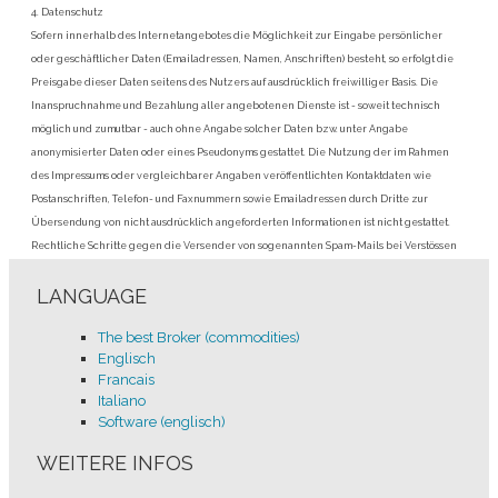
4. Datenschutz
Sofern innerhalb des Internetangebotes die Möglichkeit zur Eingabe persönlicher
oder geschäftlicher Daten (Emailadressen, Namen, Anschriften) besteht, so erfolgt die
Preisgabe dieser Daten seitens des Nutzers auf ausdrücklich freiwilliger Basis. Die
Inanspruchnahme und Bezahlung aller angebotenen Dienste ist - soweit technisch
möglich und zumutbar - auch ohne Angabe solcher Daten bzw. unter Angabe
anonymisierter Daten oder eines Pseudonyms gestattet. Die Nutzung der im Rahmen
des Impressums oder vergleichbarer Angaben veröffentlichten Kontaktdaten wie
Postanschriften, Telefon- und Faxnummern sowie Emailadressen durch Dritte zur
Übersendung von nicht ausdrücklich angeforderten Informationen ist nicht gestattet.
Rechtliche Schritte gegen die Versender von sogenannten Spam-Mails bei Verstössen
gegen dieses Verbot sind ausdrücklich vorbehalten.
LANGUAGE
5. Rechtswirksamkeit dieses Haftungsausschlusses
The best Broker (commodities)
Dieser Haftungsausschluss ist als Teil des Internetangebotes zu betrachten, von dem aus
Englisch
auf diese Seite verwiesen wurde. Sofern Teile oder einzelne Formulierungen dieses
Francais
Textes der geltenden Rechtslage nicht, nicht mehr oder nicht vollständig entsprechen
Italiano
sollten, bleiben die übrigen Teile des Dokumentes in ihrem Inhalt und ihrer Gültigkeit
Software (englisch)
davon unberührt.
6.
Impressum und Informationspflicht:
Impressum
hier
lt. §5 E-Commerce Gesetz,§14
WEITERE INFOS
Unternehmensgesetzbuch bzw. §63 Gewerbeordnung und Offenlegungspflicht lt. §25