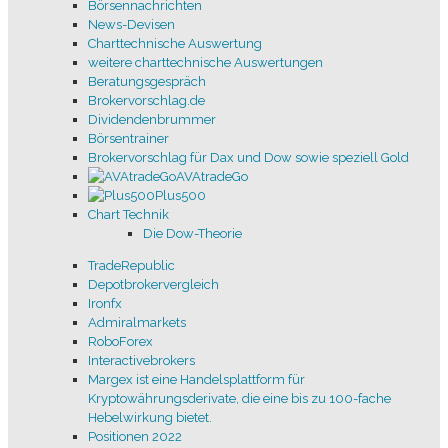
Börsennachrichten
Mediengesetz
hier
News-Devisen
Charttechnische Auswertung
weitere charttechnische Auswertungen
Beratungsgespräch
Brokervorschlag.de
Dividendenbrummer
Broker Liveanmeldungen
,
youtube.com/oegeat
Börsentrainer
Zurück
Brokervorschlag für Dax und Dow sowie speziell Gold
AVAtradeGo
Weiter
Plus500
Chart Technik
Brokervorschlag sich aufs Handeln konzentrieren
Die Dow-Theorie
Volumen und
TradeRepublic
Mittelkurs berechnen
Depotbrokervergleich
Börse / Investment / Charttechnik
Ironfx
MT4/5 Tips und Tricks
Admiralmarkets
Russell2000
RoboForex
Danke-slm
Interactivebrokers
JustTrade
Margex ist eine Handelsplattform für
Discord
Kryptowährungsderivate, die eine bis zu 100-fache
Risikohinweis
Hebelwirkung bietet.
Impressum / AGBs
Positionen 2022
Kontakt usw.