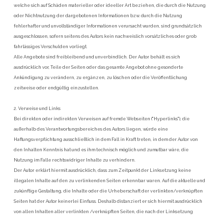
welche sich auf Schäden materieller oder ideeller Art beziehen, die durch die Nutzung
oder Nichtnutzung der dargebotenen Informationen bzw. durch die Nutzung
fehlerhafter und unvollständiger Informationen verursacht wurden, sind grundsätzlich
ausgeschlossen, sofern seitens des Autors kein nachweislich vorsätzliches oder grob
fahrlässiges Verschulden vorliegt.
Alle Angebote sind freibleibend und unverbindlich. Der Autor behält es sich
ausdrücklich vor, Teile der Seiten oder das gesamte Angebot ohne gesonderte
Ankündigung zu verändern, zu ergänzen, zu löschen oder die Veröffentlichung
zeitweise oder endgültig einzustellen.
2. Verweise und Links
Bei direkten oder indirekten Verweisen auf fremde Webseiten ("Hyperlinks"), die
außerhalb des Verantwortungsbereiches des Autors liegen, würde eine
Haftungsverpflichtung ausschließlich in dem Fall in Kraft treten, in dem der Autor von
den Inhalten Kenntnis hat und es ihm technisch möglich und zumutbar wäre, die
Nutzung im Falle rechtswidriger Inhalte zu verhindern.
Der Autor erklärt hiermit ausdrücklich, dass zum Zeitpunkt der Linksetzung keine
illegalen Inhalte auf den zu verlinkenden Seiten erkennbar waren. Auf die aktuelle und
zukünftige Gestaltung, die Inhalte oder die Urheberschaft der verlinkten/verknüpften
Seiten hat der Autor keinerlei Einfluss. Deshalb distanziert er sich hiermit ausdrücklich
von allen Inhalten aller verlinkten /verknüpften Seiten, die nach der Linksetzung